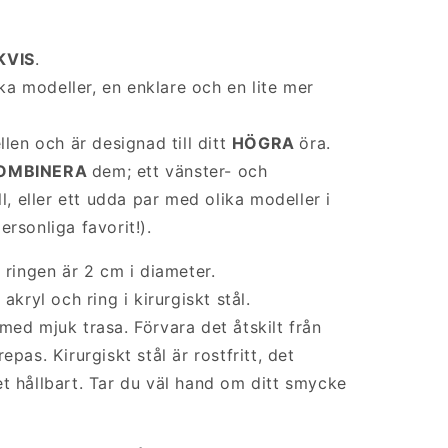
.
KVIS
.
ika modeller, en enklare och en lite mer
llen och är designad till ditt
HÖGRA
öra.
OMBINERA
dem; ett vänster- och
 eller ett udda par med olika modeller i
rsonliga favorit!).
 ringen är 2 cm i diameter
.
akryl och ring i kirurgiskt stål.
med mjuk trasa. Förvara det åtskilt från
pas. Kirurgiskt stål är rostfritt, det
t hållbart. Tar du väl hand
om
ditt smycke