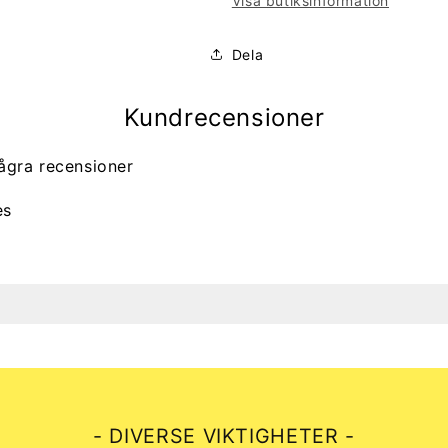
Visa butiksinformation
Dela
Kundrecensioner
ågra recensioner
es
- DIVERSE VIKTIGHETER -