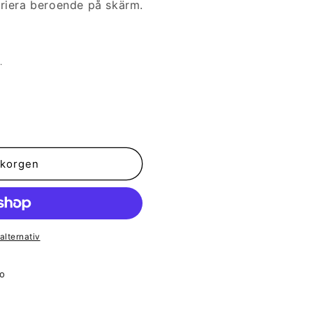
ariera beroende på skärm.
.
ukorgen
alternativ
o