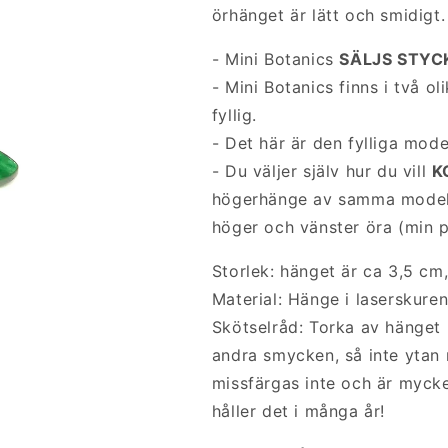
örhänget är lätt och smidigt
- Mini Botanics
SÄLJS STYC
- Mini Botanics finns i två ol
fyllig.
- Det här är den fylliga mode
- Du väljer själv hur du vill
K
högerhänge av samma modell,
höger och vänster öra (min pe
Storlek:
hänget är ca 3,5
cm,
Material: Hänge i laserskuren 
Skötselråd: Torka av hänget 
andra smycken, så inte ytan re
missfärgas inte och är mycke
håller det i många år!