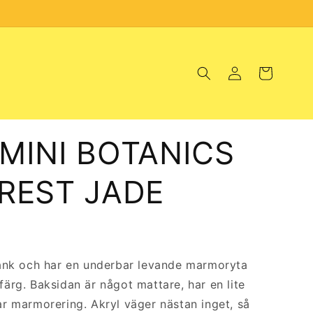
Logga
Varukorg
in
MINI BOTANICS
REST JADE
ank och har en underbar levande marmoryta
färg
. Baksidan är något mattare, har en lite
r marmorering. Akryl väger nästan inget, så