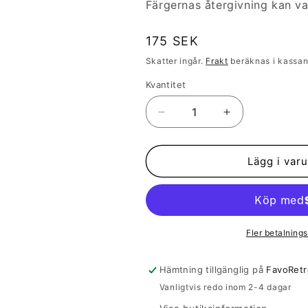
Färgernas återgivning kan v
Ordinarie
175 SEK
pris
Skatter ingår.
Frakt
beräknas i kassan
Kvantitet
Kvantitet
Minska
Öka
kvantitet
kvantitet
för
för
ÖRHÄNGE
ÖRHÄNGE
Lägg i var
MINI
MINI
BOTANICS
BOTANICS
HÖGER
HÖGER
FOREST
FOREST
JADE
JADE
Fler betalnings
Hämtning tillgänglig på
FavoRetr
Vanligtvis redo inom 2-4 dagar