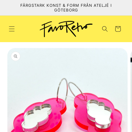
vidare
FÄRGSTARK KONST & FORM FRÅN ATELJÉ I
till
GÖTEBORG
innehåll
Varukorg
 vidare till
roduktinformation