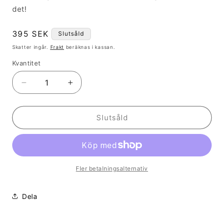
det!
Ordinarie
395 SEK
Slutsåld
pris
Skatter ingår.
Frakt
beräknas i kassan.
Kvantitet
Kvantitet
Minska
Öka
kvantitet
kvantitet
för
för
ÖRHÄNGEN
ÖRHÄNGEN
Slutsåld
IN
IN
THE
THE
CLOUDS
CLOUDS
COLD
COLD
PINK
PINK
Fler betalningsalternativ
NEON
NEON
Dela