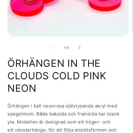
Öppna
mediet
1
av
1
/
4
i
i
modalfönster
ÖRHÄNGEN IN THE
CLOUDS COLD PINK
NEON
Örhängen i kall neonrosa
självlysande
akryl
med
spegelmoln
.
Både baksida och framsida har blank
yta.
Modellen är designad som ett höger- och
ett
vänsterhänge
, för att följa ansiktsformen och